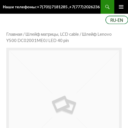
Поиск
Наши телефоны:+7(701)7181285 ,+7(777)2026236
ПЕРЕЙТИ
Осн
К
ме
СОДЕРЖИМОМУ
Главная
/
Шлейф матрицы, LCD cable
/ Шлейф Lenovo
Y500 DC02001ME0J LED 40 pin