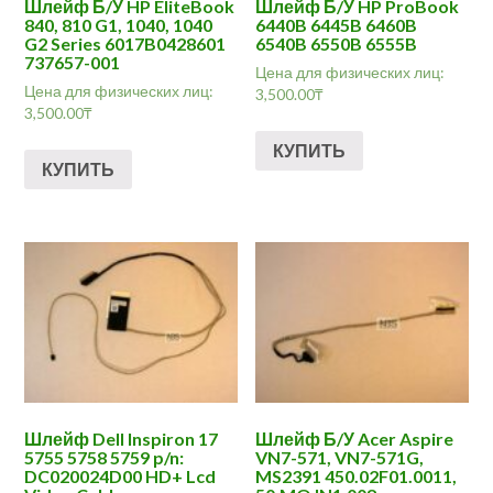
Шлейф Б/У HP EliteBook
Шлейф Б/У HP ProBook
840, 810 G1, 1040, 1040
6440B 6445B 6460B
G2 Series 6017B0428601
6540B 6550B 6555B
737657-001
Цена для физических лиц:
Цена для физических лиц:
3,500.00
₸
3,500.00
₸
КУПИТЬ
КУПИТЬ
Шлейф Dell Inspiron 17
Шлейф Б/У Acer Aspire
5755 5758 5759 p/n:
VN7-571, VN7-571G,
DC020024D00 HD+ Lcd
MS2391 450.02F01.0011,