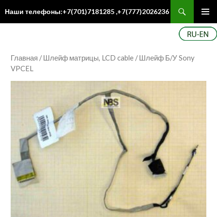
Поиск
Наши телефоны:+7(701)7181285 ,+7(777)2026236
ПЕРЕЙТИ
Осн
К
ме
СОДЕРЖИМОМУ
Главная
/
Шлейф матрицы, LCD cable
/ Шлейф Б/У Sony
VPCEL