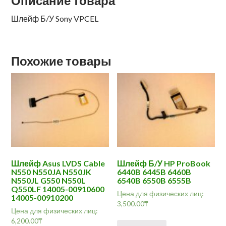
Описание товара
Шлейф Б/У Sony VPCEL
Похожие товары
Шлейф Asus LVDS Cable
Шлейф Б/У HP ProBook
N550 N550JA N550JK
6440B 6445B 6460B
N550JL G550 N550L
6540B 6550B 6555B
Q550LF 14005-00910600
Цена для физических лиц:
14005-00910200
3,500.00
₸
Цена для физических лиц:
6,200.00
₸