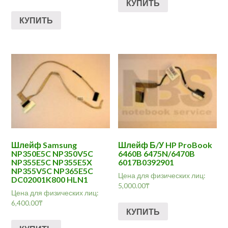
КУПИТЬ
КУПИТЬ
Шлейф Samsung
Шлейф Б/У HP ProBook
NP350E5C NP350V5C
6460B 6475N/6470B
NP355E5C NP355E5X
6017B0392901
NP355V5C NP365E5C
Цена для физических лиц:
DC02001K800 HLN1
5,000.00
₸
Цена для физических лиц:
6,400.00
₸
КУПИТЬ