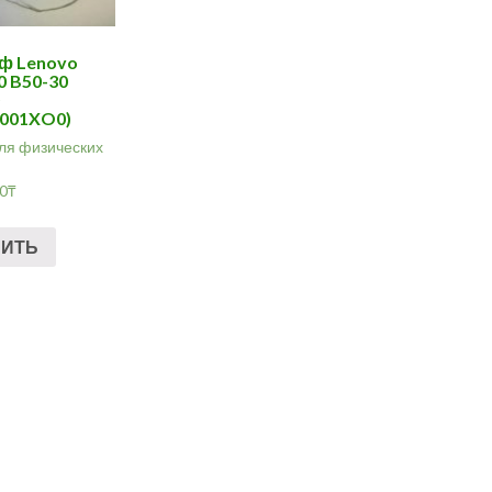
ф Lenovo
0 B50-30
0
001XO0)
ля физических
00
₸
ПИТЬ