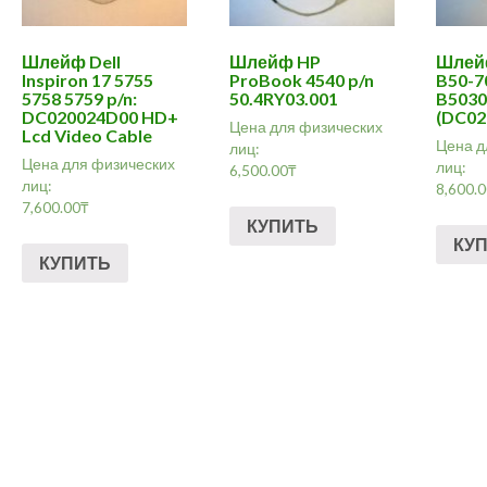
Шлейф Dell
Шлейф HP
Шлей
Inspiron 17 5755
ProBook 4540 p/n
B50-7
5758 5759 p/n:
50.4RY03.001
B503
DC020024D00 HD+
(DC02
Цена для физических
Lcd Video Cable
Цена д
лиц:
Цена для физических
лиц:
6,500.00
₸
лиц:
8,600.
7,600.00
₸
КУПИТЬ
КУ
КУПИТЬ