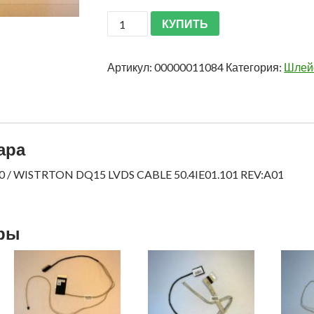
КУПИТЬ
Артикул:
00000011084
Категория:
Шлейф
ара
 / WISTRTON DQ15 LVDS CABLE 50.4IE01.101 REV:A01
ары