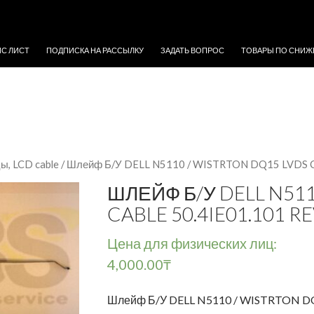
ЖИМОМУ
ЙС ЛИСТ
ПОДПИСКА НА РАССЫЛКУ
ЗАДАТЬ ВОПРОС
ТОВАРЫ ПО СНИЖ
, LCD cable
/ Шлейф Б/У DELL N5110 / WISTRTON DQ15 LVDS C
ШЛЕЙФ Б/У DELL N511
CABLE 50.4IE01.101 R
Цена для физических лиц:
4,000.00
₸
Шлейф Б/У DELL N5110 / WISTRTON DQ