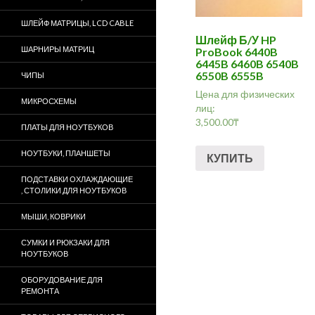
ШЛЕЙФ МАТРИЦЫ, LCD CABLE
Шлейф Б/У HP
ШАРНИРЫ МАТРИЦ
ProBook 6440B
6445B 6460B 6540B
6550B 6555B
ЧИПЫ
Цена для физических
МИКРОСХЕМЫ
лиц:
3,500.00
₸
ПЛАТЫ ДЛЯ НОУТБУКОВ
НОУТБУКИ, ПЛАНШЕТЫ
КУПИТЬ
ПОДСТАВКИ ОХЛАЖДАЮЩИЕ
, СТОЛИКИ ДЛЯ НОУТБУКОВ
МЫШИ, КОВРИКИ
СУМКИ И РЮКЗАКИ ДЛЯ
НОУТБУКОВ
ОБОРУДОВАНИЕ ДЛЯ
РЕМОНТА