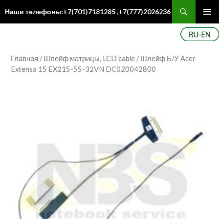
Поиск
Наши телефоны:+7(701)7181285 ,+7(777)2026236
ПЕРЕЙТИ
Осн
К
ме
СОДЕРЖИМОМУ
Главная
/
Шлейф матрицы, LCD cable
/ Шлейф Б/У Acer
Extensa 15 EX215-55-32VN DC020042800