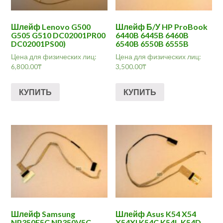
Шлейф Lenovo G500
Шлейф Б/У HP ProBook
G505 G510 DC02001PR00
6440B 6445B 6460B
DC02001PS00)
6540B 6550B 6555B
Цена для физических лиц:
Цена для физических лиц:
6,800.00
₸
3,500.00
₸
КУПИТЬ
КУПИТЬ
Шлейф Samsung
Шлейф Asus K54 X54
NP350E5C NP350V5C
X54XI K54C K54L K54D