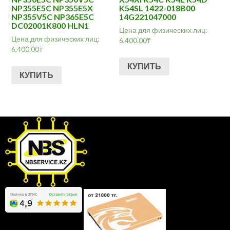
NP355E5C NP355E5X
K54SL 1422-018B00
NP355V5C NP365E5C
14G221047000
DC02001K800 HLN1
Цена для физических лиц:
Цена для физических лиц:
6,400.00
₸
6,400.00
₸
КУПИТЬ
КУПИТЬ