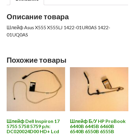
Описание товара
Шлейф Asus X555 X555LJ 1422-01UR0AS 1422-
01UQ0AS
Похожие товары
Шлейф Dell Inspiron 17
Шлейф Б/У HP ProBook
5755 5758 5759 p/n:
6440B 6445B 6460B
DC020024D00 HD+ Lcd
6540B 6550B 6555B