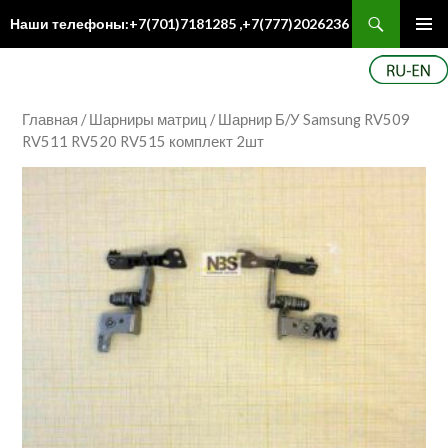
Поиск
Наши телефоны:+7(701)7181285 ,+7(777)2026236
ПЕРЕЙТИ
Осн
К
ме
СОДЕРЖИМОМУ
Главная
/
Шарниры матриц
/ Шарнир Б/У Samsung RV509
RV511 RV520 RV515 комплект 2шт