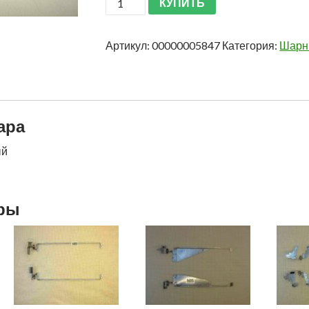
КУПИТЬ
Артикул:
00000005847
Категория:
Шарн
ара
ый
ары