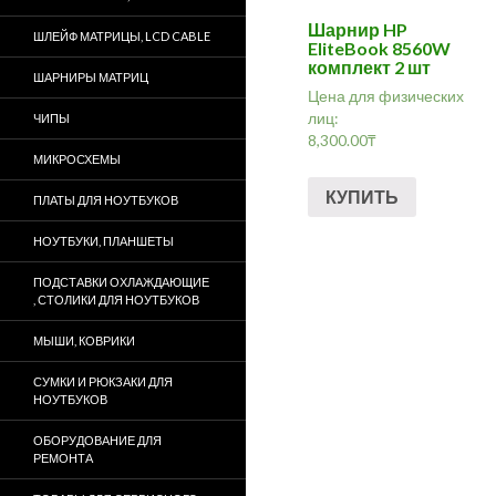
Шарнир HP
ШЛЕЙФ МАТРИЦЫ, LCD CABLE
EliteBook 8560W
комплект 2 шт
ШАРНИРЫ МАТРИЦ
Цена для физических
лиц:
ЧИПЫ
8,300.00
₸
МИКРОСХЕМЫ
КУПИТЬ
ПЛАТЫ ДЛЯ НОУТБУКОВ
НОУТБУКИ, ПЛАНШЕТЫ
ПОДСТАВКИ ОХЛАЖДАЮЩИЕ
, СТОЛИКИ ДЛЯ НОУТБУКОВ
МЫШИ, КОВРИКИ
СУМКИ И РЮКЗАКИ ДЛЯ
НОУТБУКОВ
ОБОРУДОВАНИЕ ДЛЯ
РЕМОНТА