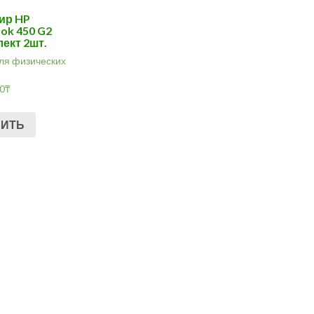
ир HP
ok 450 G2
ект 2шт.
ля физических
00
₸
ПИТЬ