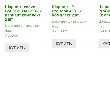
Шарнир Lenovo
Шарнир HP
Шарн
G580 G580A G585-2
ProBook 430 G2
ProBo
вариант комплект
Комплект 2шт.
Компл
2 шт
Цена для физических
Цена д
Цена для физических
лиц:
лиц:
лиц:
8,200.00
₸
8,600.
7,800.00
₸
КУПИТЬ
КУ
КУПИТЬ