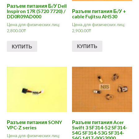
Разъем питания Б/У Dell
Разъем питания Б/У +
Inspiron 17R (5720 7720) /
cable Fujitsu AH530
DD0R09AD000
Цена для физических лиц:
Цена для физических лиц:
2,900.00
₸
2,800.00
₸
КУПИТЬ
КУПИТЬ
Разъем питания SONY
Разъем питания Acer
VPC-Z series
Swift 3 SF314-52 SF314-
54G SF314-53G SF314-
Цена для физических лиц:
56G 1417-00G2000