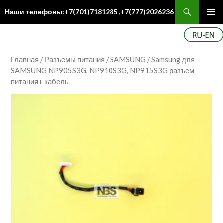
Поиск
Наши телефоны:+7(701)7181285 ,+7(777)2026236
ПЕРЕЙТИ
Осн
К
ме
СОДЕРЖИМОМУ
Главная
/
Разъемы питания
/
SAMSUNG
/ Samsung для
SAMSUNG NP905S3G, NP910S3G, NP915S3G разъем
питания+ кабель