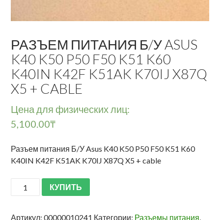
РАЗЪЕМ ПИТАНИЯ Б/У ASUS
K40 K50 P50 F50 K51 K60
K40IN K42F K51AK K70IJ X87Q
X5 + CABLE
Цена для физических лиц:
5,100.00
₸
Разъем питания Б/У Asus K40 K50 P50 F50 K51 K60
K40IN K42F K51AK K70IJ X87Q X5 + cable
КУПИТЬ
Артикул:
00000010241
Категории:
Разъемы питания
,