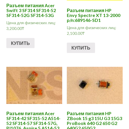
Разъем питания Acer
Разъем питания HP
Swift 3 SF314 SF314-52
Envy Spectre XT 13-2000
SF314-52G SF314-53G
p/n:689146-SD1
Цена для физических лиц:
Цена для физических лиц:
3,200.00
₸
2,100.00
₸
КУПИТЬ
КУПИТЬ
Разъем питания Acer
Разъем питания HP
SF314-42 SF315-52 A514-
ZBook 15 g3 15U G3 15G3
52 SF314-57 SF314-57G,
ProBook 640 G2 650 G2
PJ1076, Aspire 5 A514-53
640G2 650G2