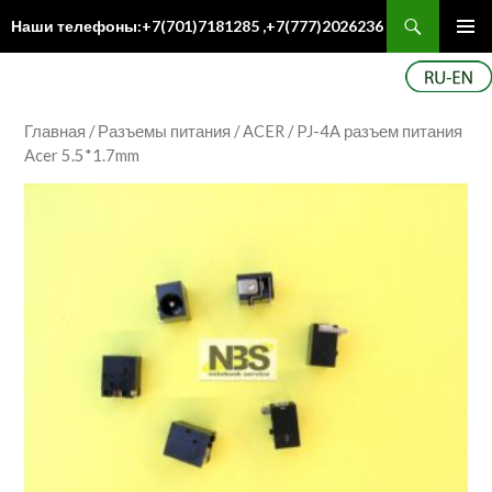
Поиск
Наши телефоны:+7(701)7181285 ,+7(777)2026236
ПЕРЕЙТИ
Осн
К
ме
СОДЕРЖИМОМУ
Главная
/
Разъемы питания
/
ACER
/ PJ-4A разъем питания
Acer 5.5*1.7mm