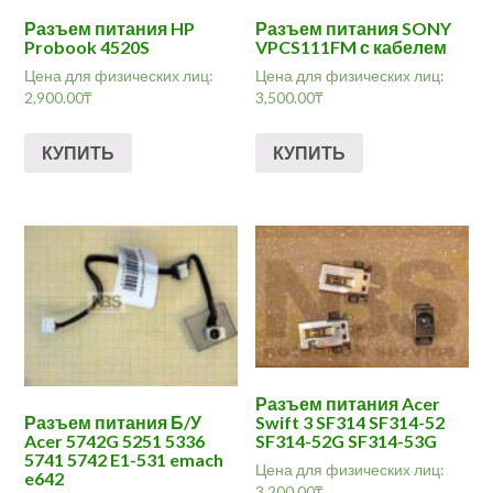
Разъем питания HP
Разъем питания SONY
Probook 4520S
VPCS111FM с кабелем
Цена для физических лиц:
Цена для физических лиц:
2,900.00
₸
3,500.00
₸
КУПИТЬ
КУПИТЬ
Разъем питания Acer
Разъем питания Б/У
Swift 3 SF314 SF314-52
Acer 5742G 5251 5336
SF314-52G SF314-53G
5741 5742 E1-531 emach
Цена для физических лиц:
e642
3,200.00
₸