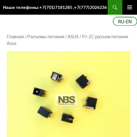
Поиск
Наши телефоны:+7(701)7181285 ,+7(777)2026236
ПЕРЕЙТИ
Осн
К
ме
СОДЕРЖИМОМУ
Главная
/
Разъемы питания
/
ASUS
/ PJ-2C разъем питания
Asus