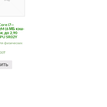
iCore i7—
M (6 МБ кэш-
и, до 2,90
CPU SR02Y
ля физических
.00
₸
ПИТЬ