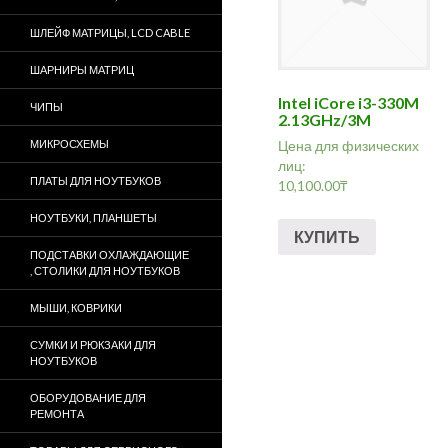
ШЛЕЙФ МАТРИЦЫ, LCD CABLE
ШАРНИРЫ МАТРИЦ
Intel iCore i3-330M
ЧИПЫ
2.13GHz/3M
МИКРОСХЕМЫ
Цена для физических
лиц:
ПЛАТЫ ДЛЯ НОУТБУКОВ
10,100.00
₸
НОУТБУКИ, ПЛАНШЕТЫ
КУПИТЬ
ПОДСТАВКИ ОХЛАЖДАЮЩИЕ
, СТОЛИКИ ДЛЯ НОУТБУКОВ
МЫШИ, КОВРИКИ
СУМКИ И РЮКЗАКИ ДЛЯ
НОУТБУКОВ
ОБОРУДОВАНИЕ ДЛЯ
РЕМОНТА