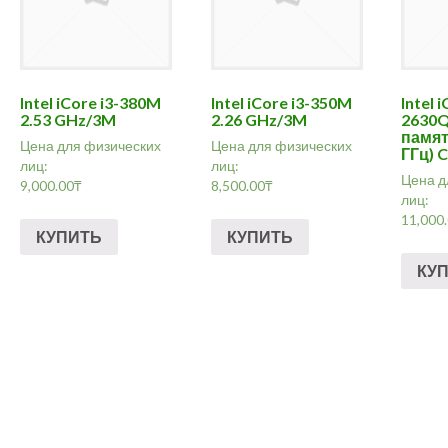
Intel iCore i3-380M
Intel iCore i3-350M
Intel 
2.53 GHz/3M
2.26 GHz/3M
2630Q
памят
Цена для физических
Цена для физических
ГГц) 
лиц:
лиц:
Цена д
9,000.00
₸
8,500.00
₸
лиц:
11,000
КУПИТЬ
КУПИТЬ
КУ