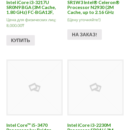
Intel iCore i3-3217U
SR1W3 Intel® Celeron®
SR0N9 BGA (3M Cache,
Processor N2930 (2M
1.80 GHz) FC-BGA12F,
Cache, up to 2.16 GHz
Цена для физических лиц:
(Цену уточняйте!)
8,000.00
₸
НА ЗАКАЗ!
КУПИТЬ
Intel Core™ i5-3470
Intel iCore i3-2230M
Processor Ivy Bridge
Processor SR04J ( 3M