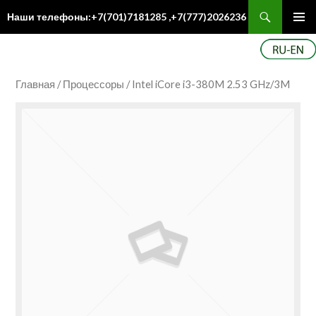
Поиск
Наши телефоны:+7(701)7181285 ,+7(777)2026236
ПЕРЕЙТИ
Осн
К
ме
СОДЕРЖИМОМУ
Главная
/
Процессоры
/ Intel iCore i3-380M 2.53 GHz/3M