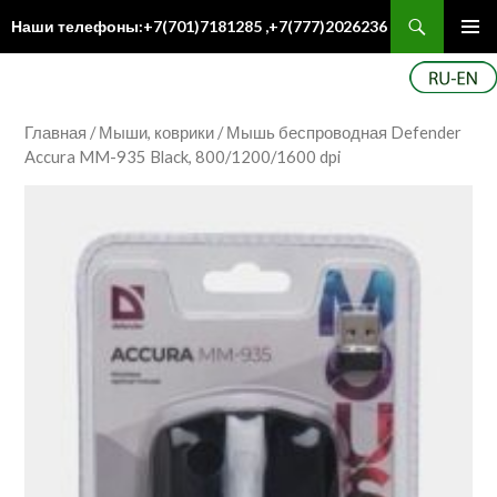
Поиск
Наши телефоны:+7(701)7181285 ,+7(777)2026236
ПЕРЕЙТИ
Осн
К
ме
СОДЕРЖИМОМУ
Главная
/
Мыши, коврики
/ Мышь беспроводная Defender
Accura MM-935 Black, 800/1200/1600 dpi