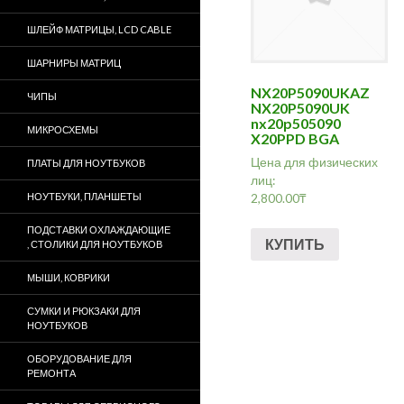
ШЛЕЙФ МАТРИЦЫ, LCD CABLE
ШАРНИРЫ МАТРИЦ
NX20P5090UKAZ
ЧИПЫ
NX20P5090UK
nx20p505090
МИКРОСХЕМЫ
X20PPD BGA
Цена для физических
ПЛАТЫ ДЛЯ НОУТБУКОВ
лиц:
НОУТБУКИ, ПЛАНШЕТЫ
2,800.00
₸
ПОДСТАВКИ ОХЛАЖДАЮЩИЕ
КУПИТЬ
, СТОЛИКИ ДЛЯ НОУТБУКОВ
МЫШИ, КОВРИКИ
СУМКИ И РЮКЗАКИ ДЛЯ
НОУТБУКОВ
ОБОРУДОВАНИЕ ДЛЯ
РЕМОНТА