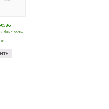
605BG
ля физических
00
₸
ПИТЬ