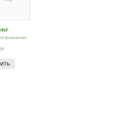
245F
ля физических
00
₸
ПИТЬ