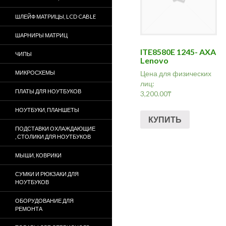
ШЛЕЙФ МАТРИЦЫ, LCD CABLE
ШАРНИРЫ МАТРИЦ
ITE8580E 1245- AXA
ЧИПЫ
Lenovo
МИКРОСХЕМЫ
Цена для физических
лиц:
ПЛАТЫ ДЛЯ НОУТБУКОВ
3,200.00
₸
НОУТБУКИ, ПЛАНШЕТЫ
КУПИТЬ
ПОДСТАВКИ ОХЛАЖДАЮЩИЕ
, СТОЛИКИ ДЛЯ НОУТБУКОВ
МЫШИ, КОВРИКИ
СУМКИ И РЮКЗАКИ ДЛЯ
НОУТБУКОВ
ОБОРУДОВАНИЕ ДЛЯ
РЕМОНТА