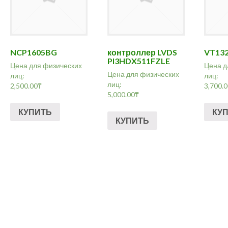
NCP1605BG
контроллер LVDS
VT13
PI3HDX511FZLE
Цена для физических
Цена д
Цена для физических
лиц:
лиц:
лиц:
2,500.00
₸
3,700.
5,000.00
₸
КУПИТЬ
КУ
КУПИТЬ