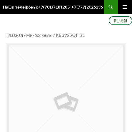
Поиск
Наши телефоны:+7(701)7181285 ,+7(777)2026236
ПЕРЕЙТИ
Осн
К
ме
СОДЕРЖИМОМУ
Главная
/
Микросхемы
/ KB3925QF B1