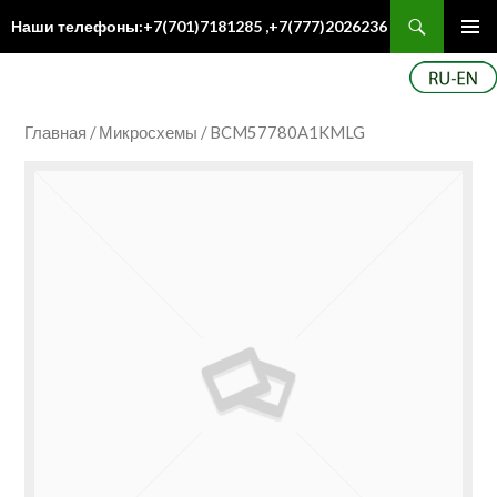
Поиск
Наши телефоны:+7(701)7181285 ,+7(777)2026236
ПЕРЕЙТИ
Осн
К
ме
СОДЕРЖИМОМУ
Главная
/
Микросхемы
/ BCM57780A1KMLG