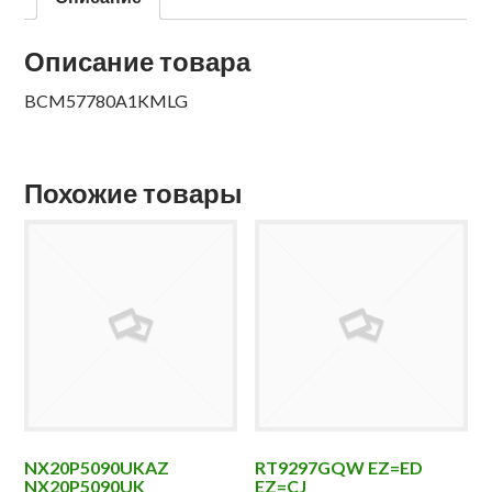
Описание товара
BCM57780A1KMLG
Похожие товары
NX20P5090UKAZ
RT9297GQW EZ=ED
NX20P5090UK
EZ=CJ