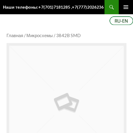
Поиск
Наши телефоны:+7(701)7181285 ,+7(777)2026236
ПЕРЕЙТИ
Осн
К
ме
СОДЕРЖИМОМУ
Главная
/
Микросхемы
/ 3842B SMD