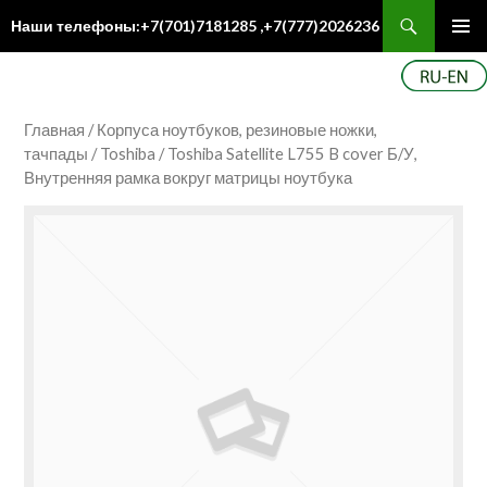
Поиск
Наши телефоны:+7(701)7181285 ,+7(777)2026236
ПЕРЕЙТИ
Осн
К
ме
СОДЕРЖИМОМУ
Главная
/
Корпуса ноутбуков, резиновые ножки,
тачпады
/
Toshiba
/ Toshiba Satellite L755 B cover Б/У,
Внутренняя рамка вокруг матрицы ноутбука