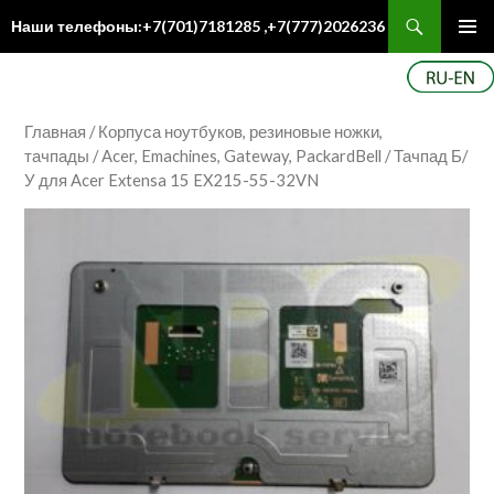
Поиск
Наши телефоны:+7(701)7181285 ,+7(777)2026236
ПЕРЕЙТИ
Осн
К
ме
СОДЕРЖИМОМУ
Главная
/
Корпуса ноутбуков, резиновые ножки,
тачпады
/
Acer, Emachines, Gateway, PackardBell
/ Тачпад Б/
У для Acer Extensa 15 EX215-55-32VN