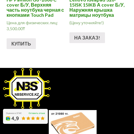
cover Б/У, Верхняя
15ISK 15IKB А cover Б/У,
часть ноутбука черная с
Наружняя крышка
кнопками Touch Pad
матрицы ноутбука
Цена для физических лиц:
(Цену уточняйте!)
3,500.00
₸
НА ЗАКАЗ!
КУПИТЬ