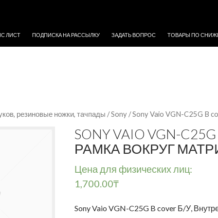
ЖИМОМУ
ЙС ЛИСТ
ПОДПИСКА НА РАССЫЛКУ
ЗАДАТЬ ВОПРОС
ТОВАРЫ ПО СНИЖ
уков, резиновые ножки, тачпады
/
Sony
/ Sony Vaio VGN-C25G B co
SONY VAIO VGN-C25G
РАМКА ВОКРУГ МАТ
Цена для физических лиц:
1,700.00
₸
Sony Vaio VGN-C25G B cover Б/У, Внутр