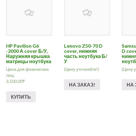
HP Pavilion G6
Lenovo Z50-70 D
Samsu
-2000 А cover Б/У,
cover, нижняя
D cove
Наружняя крышка
часть ноутбука Б/
нижня
матрицы ноутбука
У
ноутб
Цена для физических
(Цену уточняйте!)
(Цену 
лиц:
3,500.00
₸
НА ЗАКАЗ!
НА 
КУПИТЬ