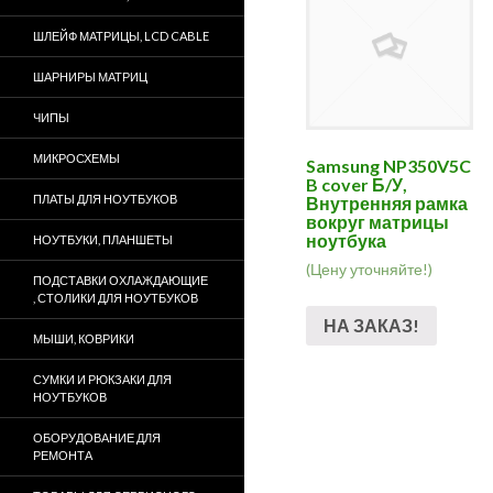
ШЛЕЙФ МАТРИЦЫ, LCD CABLE
ШАРНИРЫ МАТРИЦ
ЧИПЫ
МИКРОСХЕМЫ
Samsung NP350V5C
B cover Б/У,
ПЛАТЫ ДЛЯ НОУТБУКОВ
Внутренняя рамка
вокруг матрицы
ноутбука
НОУТБУКИ, ПЛАНШЕТЫ
(Цену уточняйте!)
ПОДСТАВКИ ОХЛАЖДАЮЩИЕ
, СТОЛИКИ ДЛЯ НОУТБУКОВ
НА ЗАКАЗ!
МЫШИ, КОВРИКИ
СУМКИ И РЮКЗАКИ ДЛЯ
НОУТБУКОВ
ОБОРУДОВАНИЕ ДЛЯ
РЕМОНТА