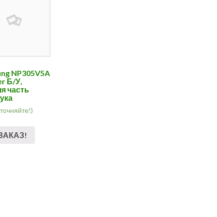
ng NP305V5A
r Б/У,
я часть
ука
уточняйте!)
ЗАКАЗ!