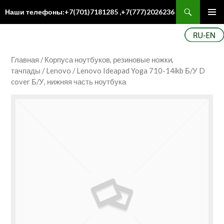
Поиск
Наши телефоны:+7(701)7181285 ,+7(777)2026236
ПЕРЕЙТИ
Осн
К
ме
СОДЕРЖИМОМУ
Главная
/
Корпуса ноутбуков, резиновые ножки,
тачпады
/
Lenovo
/ Lenovo Ideapad Yoga 710-14ikb Б/У D
cover Б/У, нижняя часть ноутбука