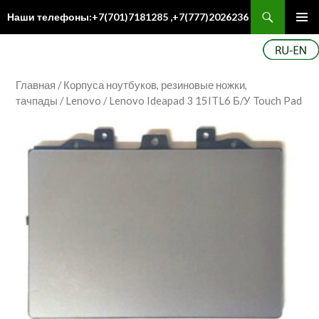
Поиск
Наши телефоны:+7(701)7181285 ,+7(777)2026236
ПЕРЕЙТИ
Осн
К
ме
СОДЕРЖИМОМУ
Главная
/
Корпуса ноутбуков, резиновые ножки,
тачпады
/
Lenovo
/ Lenovo Ideapad 3 15ITL6 Б/У Touch Pad