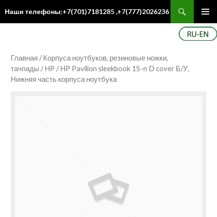
Поиск
Наши телефоны:+7(701)7181285 ,+7(777)2026236
ПЕРЕЙТИ
Осн
К
ме
СОДЕРЖИМОМУ
Главная
/
Корпуса ноутбуков, резиновые ножки,
тачпады
/
HP
/ HP Pavilion sleekbook 15-n D cover Б/У,
Нижняя часть корпуса ноутбука