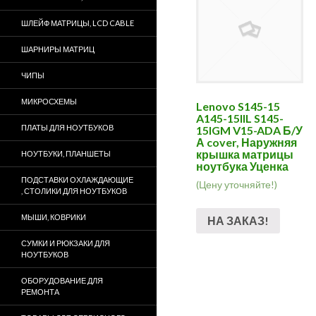
ШЛЕЙФ МАТРИЦЫ, LCD CABLE
ШАРНИРЫ МАТРИЦ
ЧИПЫ
МИКРОСХЕМЫ
Lenovo S145-15
A145-15IIL S145-
ПЛАТЫ ДЛЯ НОУТБУКОВ
15IGM V15-ADA Б/У
А cover, Наружняя
крышка матрицы
НОУТБУКИ, ПЛАНШЕТЫ
ноутбука Уценка
ПОДСТАВКИ ОХЛАЖДАЮЩИЕ
(Цену уточняйте!)
, СТОЛИКИ ДЛЯ НОУТБУКОВ
МЫШИ, КОВРИКИ
НА ЗАКАЗ!
СУМКИ И РЮКЗАКИ ДЛЯ
НОУТБУКОВ
ОБОРУДОВАНИЕ ДЛЯ
РЕМОНТА