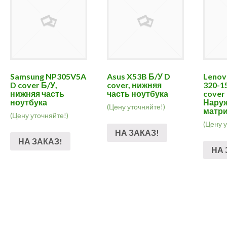
Samsung NP305V5A
Asus X53B Б/У D
Lenov
D cover Б/У,
cover, нижняя
320-1
нижняя часть
часть ноутбука
cover 
ноутбука
Нару
(Цену уточняйте!)
матри
(Цену уточняйте!)
(Цену 
НА ЗАКАЗ!
НА ЗАКАЗ!
НА 