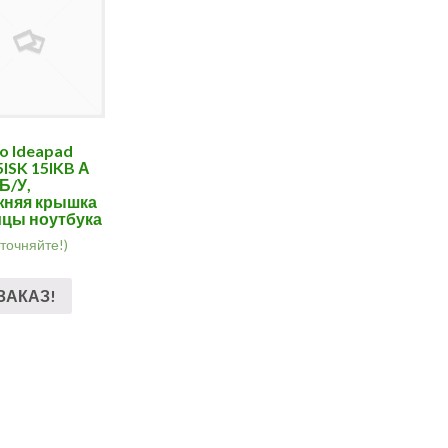
o Ideapad
5ISK 15IKB А
Б/У,
жняя крышка
цы ноутбука
уточняйте!)
ЗАКАЗ!