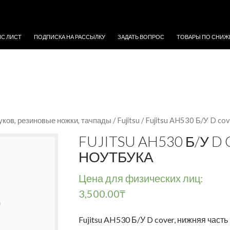
ЖИМОМУ
ЙС ЛИСТ
ПОДПИСКА НА РАССЫЛКУ
ЗАДАТЬ ВОПРОС
ТОВАРЫ ПО СНИЖ
уков, резиновые ножки, тачпады
/
Fujitsu
/ Fujitsu AH530 Б/У D co
FUJITSU AH530 Б/У 
НОУТБУКА
Цена для физических лиц:
3,500.00
₸
Fujitsu AH530 Б/У D cover, нижняя часть