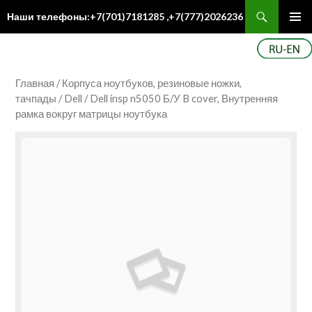
Поиск
Наши телефоны:+7(701)7181285 ,+7(777)2026236
ПЕРЕЙТИ
Осн
К
ме
СОДЕРЖИМОМУ
Главная
/
Корпуса ноутбуков, резиновые ножки,
тачпады
/
Dell
/ Dell insp n5050 Б/У B cover, Внутренняя
рамка вокруг матрицы ноутбука