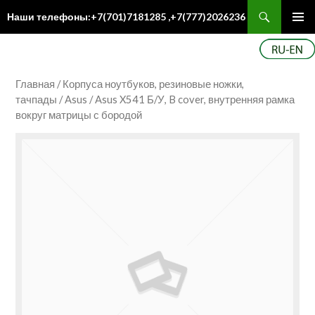
Поиск
Наши телефоны:+7(701)7181285 ,+7(777)2026236
ПЕРЕЙТИ
Осн
К
ме
СОДЕРЖИМОМУ
Главная
/
Корпуса ноутбуков, резиновые ножки,
тачпады
/
Asus
/ Asus X541 Б/У, B cover, внутренняя рамка
вокруг матрицы с бородой