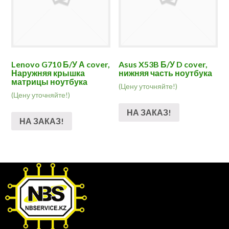
Lenovo G710 Б/У А cover,
Asus X53B Б/У D cover,
Наружняя крышка
нижняя часть ноутбука
матрицы ноутбука
(Цену уточняйте!)
(Цену уточняйте!)
НА ЗАКАЗ!
НА ЗАКАЗ!