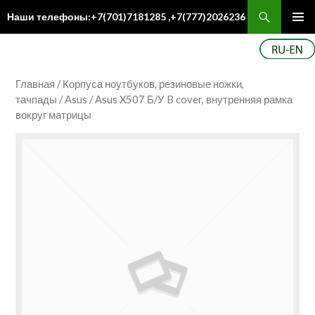
Поиск
Наши телефоны:+7(701)7181285 ,+7(777)2026236
ПЕРЕЙТИ
Осн
К
ме
СОДЕРЖИМОМУ
Главная
/
Корпуса ноутбуков, резиновые ножки,
тачпады
/
Asus
/ Asus X507 Б/У B cover, внутренняя рамка
вокруг матрицы