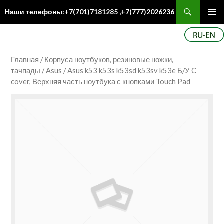
Поиск
Наши телефоны:+7(701)7181285 ,+7(777)2026236
ПЕРЕЙТИ
Осн
К
ме
СОДЕРЖИМОМУ
Главная
/
Корпуса ноутбуков, резиновые ножки,
тачпады
/
Asus
/ Asus k53 k53s k53sd k53sv k53e Б/У C
cover, Верхняя часть ноутбука с кнопками Touch Pad