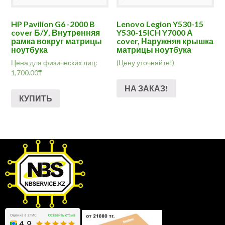
HP Pavilion G6 -2000 B
Lenovo Legion Y530-15
cover Б/У, Внутренняя
Y530-15ICH Y7000 А
рамка вокруг матрицы
cover, Наружняя крышка
ноутбука
матрицы ноутбука
Цена для физических лиц:
(Цену уточняйте!)
1,700.00
₸
НА ЗАКАЗ!
КУПИТЬ