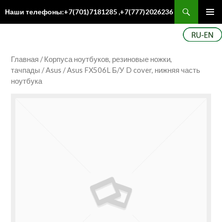
Поиск
Наши телефоны:+7(701)7181285 ,+7(777)2026236
ПЕРЕЙТИ
Осн
К
ме
СОДЕРЖИМОМУ
Главная
/
Корпуса ноутбуков, резиновые ножки,
тачпады
/
Asus
/ Asus FX506L Б/У D cover, нижняя часть
ноутбука