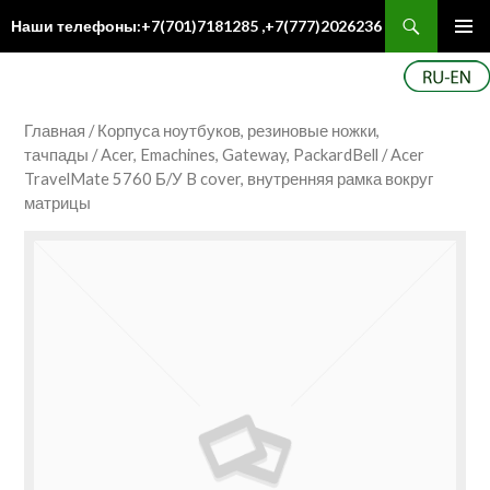
Поиск
Наши телефоны:+7(701)7181285 ,+7(777)2026236
ПЕРЕЙТИ
Осн
К
ме
СОДЕРЖИМОМУ
Главная
/
Корпуса ноутбуков, резиновые ножки,
тачпады
/
Acer, Emachines, Gateway, PackardBell
/ Acer
TravelMate 5760 Б/У B cover, внутренняя рамка вокруг
матрицы