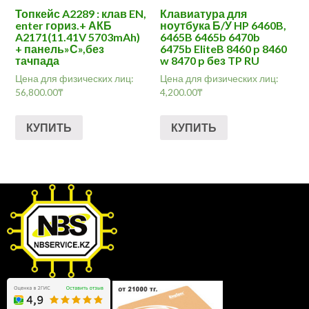
Топкейс A2289 : клав EN,
Клавиатура для
enter гориз.+ АКБ
ноутбука Б/У HP 6460B,
A2171(11.41V 5703mAh)
6465B 6465b 6470b
+ панель»С»,без
6475b EliteB 8460 p 8460
тачпада
w 8470 p без TP RU
Цена для физических лиц:
Цена для физических лиц:
56,800.00
₸
4,200.00
₸
КУПИТЬ
КУПИТЬ