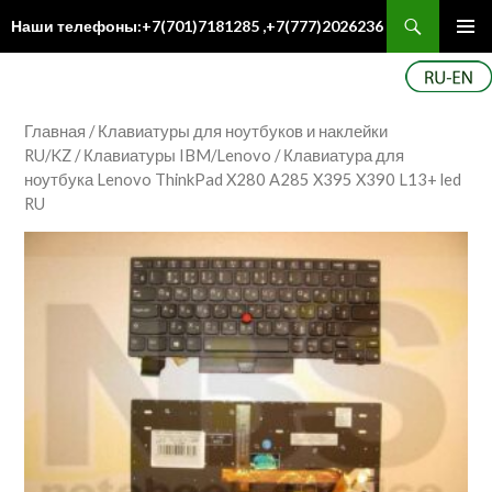
Поиск
Наши телефоны:+7(701)7181285 ,+7(777)2026236
ПЕРЕЙТИ
Осн
К
ме
СОДЕРЖИМОМУ
Главная
/
Клавиатуры для ноутбуков и наклейки
RU/KZ
/
Клавиатуры IBM/Lenovo
/ Клавиатура для
ноутбука Lenovo ThinkPad X280 A285 X395 X390 L13+ led
RU