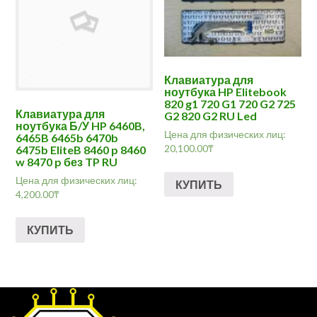
Клавиатура для
ноутбука HP Elitebook
820 g1 720 G1 720 G2 725
Клавиатура для
G2 820 G2 RU Led
ноутбука Б/У HP 6460B,
Цена для физических лиц:
6465B 6465b 6470b
20,100.00
₸
6475b EliteB 8460 p 8460
w 8470 p без TP RU
Цена для физических лиц:
КУПИТЬ
4,200.00
₸
КУПИТЬ