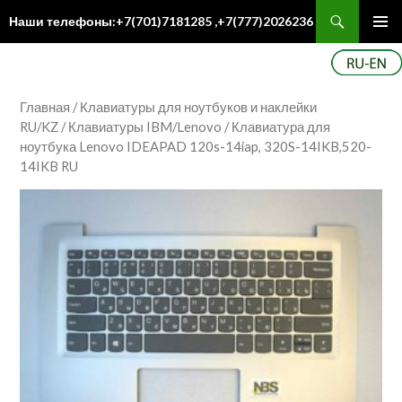
Поиск
Наши телефоны:+7(701)7181285 ,+7(777)2026236
ПЕРЕЙТИ
Осн
К
ме
СОДЕРЖИМОМУ
Главная
/
Клавиатуры для ноутбуков и наклейки
RU/KZ
/
Клавиатуры IBM/Lenovo
/ Клавиатура для
ноутбука Lenovo IDEAPAD 120s-14iap, 320S-14IKB,520-
14IKB RU