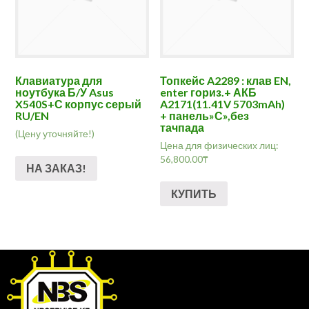
Клавиатура для
Топкейс A2289 : клав EN,
ноутбука Б/У Asus
enter гориз.+ АКБ
X540S+С корпус серый
A2171(11.41V 5703mAh)
RU/EN
+ панель»С»,без
тачпада
(Цену уточняйте!)
Цена для физических лиц:
56,800.00
₸
НА ЗАКАЗ!
КУПИТЬ