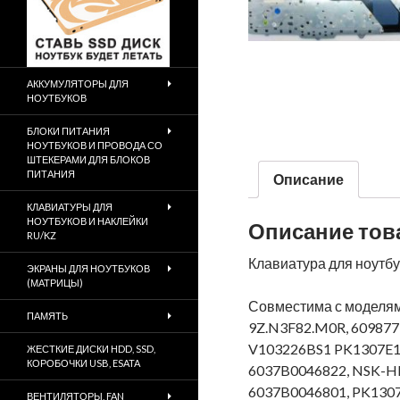
АККУМУЛЯТОРЫ ДЛЯ
НОУТБУКОВ
БЛОКИ ПИТАНИЯ
НОУТБУКОВ И ПРОВОДА СО
ШТЕКЕРАМИ ДЛЯ БЛОКОВ
ПИТАНИЯ
Описание
КЛАВИАТУРЫ ДЛЯ
НОУТБУКОВ И НАКЛЕЙКИ
Описание тов
RU/KZ
Клавиатура для ноутбу
ЭКРАНЫ ДЛЯ НОУТБУКОВ
(МАТРИЦЫ)
Совместима с моделям
ПАМЯТЬ
9Z.N3F82.M0R, 609877
V103226BS1 PK1307E1C
ЖЕСТКИЕ ДИСКИ HDD, SSD,
КОРОБОЧКИ USB, ESATA
6037B0046822, NSK-HH
6037B0046801, PK130
ВЕНТИЛЯТОРЫ, FAN