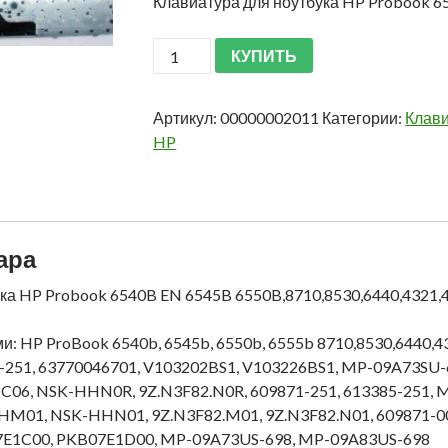
Клавиатура для ноутбука HP Probook 6
КУПИТЬ
Артикул:
00000002011
Категории:
Клави
HP
ара
ка HP Probook 6540B EN 6545B 6550B,8710,8530,6440,4321,
и: HP ProBook 6540b, 6545b, 6550b, 6555b 8710,8530,6440
-251, 63770046701, V103202BS1, V103226BS1, MP-09A73SU-
06, NSK-HHN0R, 9Z.N3F82.N0R, 609871-251, 613385-251, 
M01, NSK-HHN01, 9Z.N3F82.M01, 9Z.N3F82.N01, 609871-001
7E1C00, PKB07E1D00, MP-09A73US-698, MP-09A83US-698