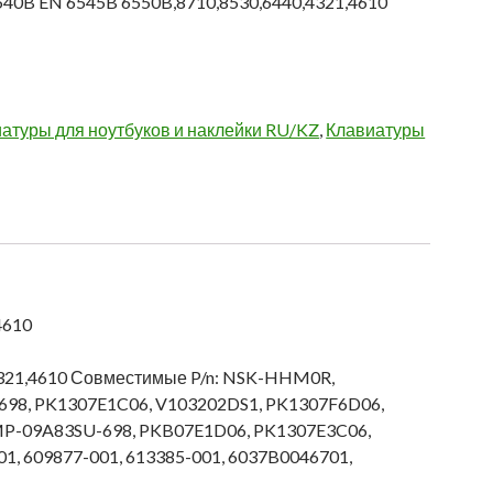
540B EN 6545B 6550B,8710,8530,6440,4321,4610
атуры для ноутбуков и наклейки RU/KZ
,
Клавиатуры
4610
,4321,4610 Совместимые P/n: NSK-HHM0R,
698, PK1307E1C06, V103202DS1, PK1307F6D06,
MP-09A83SU-698, PKB07E1D06, PK1307E3C06,
, 609877-001, 613385-001, 6037B0046701,