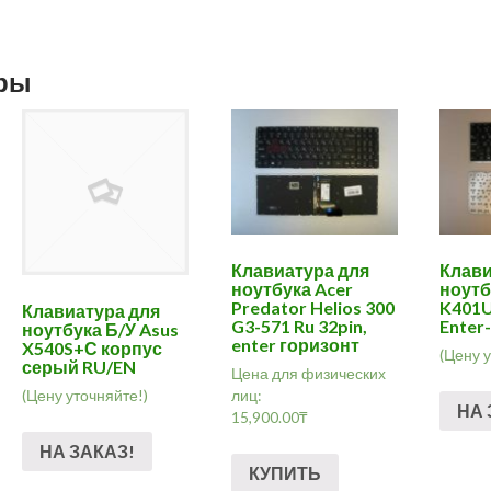
ары
Клавиатура для
Клави
ноутбука Acer
ноутб
Predator Helios 300
K401U
Клавиатура для
G3-571 Ru 32pin,
Enter
ноутбука Б/У Asus
enter горизонт
X540S+С корпус
(Цену 
серый RU/EN
Цена для физических
лиц:
(Цену уточняйте!)
НА 
15,900.00
₸
НА ЗАКАЗ!
КУПИТЬ