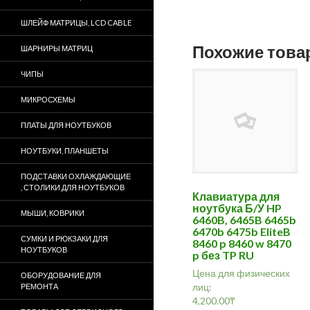
ШЛЕЙФ МАТРИЦЫ, LCD CABLE
Похожие тов
ШАРНИРЫ МАТРИЦ
ЧИПЫ
МИКРОСХЕМЫ
ПЛАТЫ ДЛЯ НОУТБУКОВ
НОУТБУКИ, ПЛАНШЕТЫ
ПОДСТАВКИ ОХЛАЖДАЮЩИЕ
, СТОЛИКИ ДЛЯ НОУТБУКОВ
Клавиатура для
ноутбука Б/У HP
МЫШИ, КОВРИКИ
6460B, 6465B 6465b
6470b 6475b EliteB
СУМКИ И РЮКЗАКИ ДЛЯ
8460 p 8460 w 8470
НОУТБУКОВ
p без TP RU
Цена для физических
ОБОРУДОВАНИЕ ДЛЯ
лиц:
РЕМОНТА
4,200.00
₸