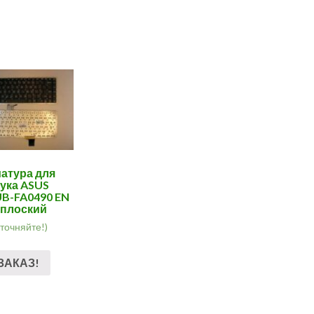
атура для
ука ASUS
B-FA0490 EN
-плоский
уточняйте!)
ЗАКАЗ!