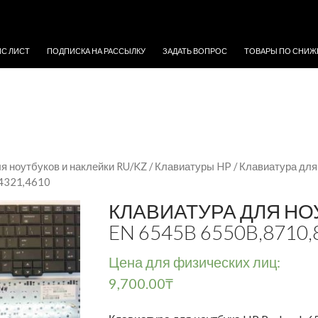
ЖИМОМУ
ЙС ЛИСТ
ПОДПИСКА НА РАССЫЛКУ
ЗАДАТЬ ВОПРОС
ТОВАРЫ ПО СНИЖ
я ноутбуков и наклейки RU/KZ
/
Клавиатуры HP
/ Клавиатура дл
4321,4610
КЛАВИАТУРА ДЛЯ НО
EN 6545B 6550B,8710,
Цена для физических лиц:
9,700.00
₸