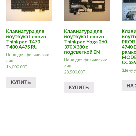
Клавиатура для
Клавиатура для
Клави
ноутбука Lenovo
ноутбука Lenovo
ноутб
Thinkpad T470
Thinkpad Yoga 260
PROB
T480 A475 RU
370 X380 с
4740 
подсветкой EN
рамко
Цена для физических
MODEL
Цена для физических
лиц:
CC3S
лиц:
16,000.00
₸
(Цену 
28,500.00
₸
КУПИТЬ
НА 
КУПИТЬ