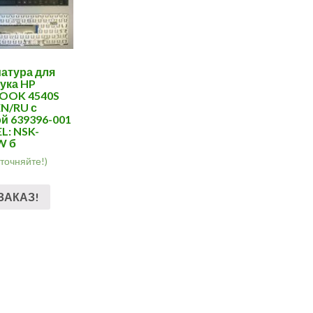
атура для
ука HP
OOK 4540S
EN/RU с
й 639396-001
: NSK-
W б
уточняйте!)
ЗАКАЗ!