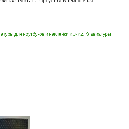
apad 130-15IKB + C корпус RUEN темносерая
атуры для ноутбуков и наклейки RU/KZ
,
Клавиатуры
я