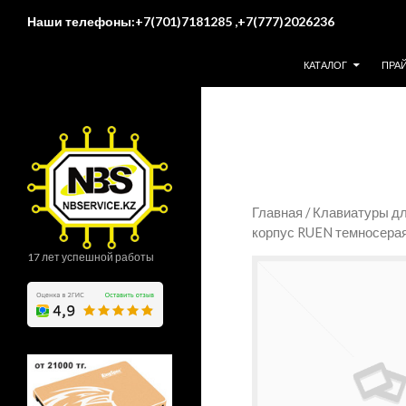
Поиск
Наши телефоны:+7(701)7181285 ,+7(777)2026236
ПЕРЕЙТИ К СОДЕР
КАТАЛОГ
ПРА
Главная
/
Клавиатуры дл
корпус RUEN темносера
17 лет успешной работы