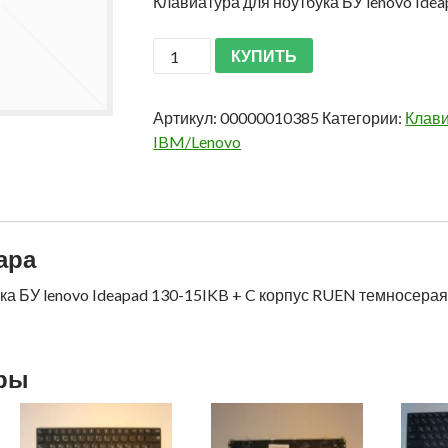
Клавиатура для ноутбука БУ lenovo Ide
КУПИТЬ
Артикул:
00000010385
Категории:
Клави
IBM/Lenovo
ара
ка БУ lenovo Ideapad 130-15IKB + C корпус RUEN темносера
ары