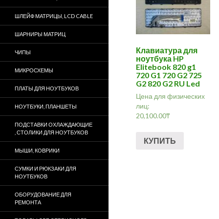
ШЛЕЙФ МАТРИЦЫ, LCD CABLE
ШАРНИРЫ МАТРИЦ
Клавиатура для
ЧИПЫ
ноутбука HP
Elitebook 820 g1
МИКРОСХЕМЫ
720 G1 720 G2 725
G2 820 G2 RU Led
ПЛАТЫ ДЛЯ НОУТБУКОВ
Цена для физических
лиц:
НОУТБУКИ, ПЛАНШЕТЫ
20,100.00
₸
ПОДСТАВКИ ОХЛАЖДАЮЩИЕ
, СТОЛИКИ ДЛЯ НОУТБУКОВ
КУПИТЬ
МЫШИ, КОВРИКИ
СУМКИ И РЮКЗАКИ ДЛЯ
НОУТБУКОВ
ОБОРУДОВАНИЕ ДЛЯ
РЕМОНТА