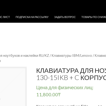
ЖИМОМУ
ЙС ЛИСТ
ПОДПИСКА НА РАССЫЛКУ
ЗАДАТЬ ВОПРОС
ТОВАРЫ ПО СНИЖ
я ноутбуков и наклейки RU/KZ
/
Клавиатуры IBM/Lenovo
/ Клавиа
я
КЛАВИАТУРА ДЛЯ НО
130-15IKB + C КОРП
Цена для физических лиц:
11,800.00
₸