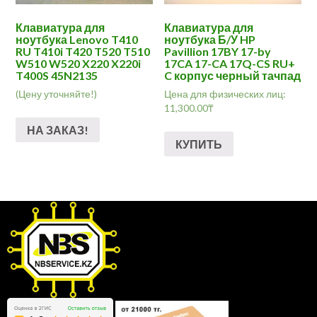
Клавиатура для
Клавиатура для
ноутбука Lenovo T410
ноутбука Б/У HP
RU T410i T420 T520 T510
Pavillion 17BY 17-by
W510 W520 X220 X220i
17CA 17-CA 17Q-CS RU+
T400S 45N2135
C корпус черный тачпад
(Цену уточняйте!)
Цена для физических лиц:
11,300.00
₸
НА ЗАКАЗ!
КУПИТЬ