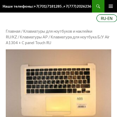
Поиск
Наши телефоны:+7(701)7181285 ,+7(777)2026236
ПЕРЕЙТИ
Осн
К
ме
СОДЕРЖИМОМУ
Главная
/
Клавиатуры для ноутбуков и наклейки
RU/KZ
/
Клавиатуры AP
/ Клавиатура для ноутбука Б/У Air
A1304 + C panel Touch RU