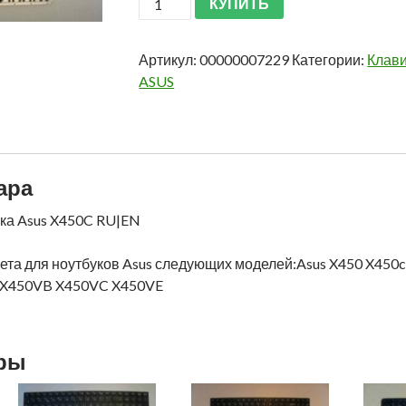
КУПИТЬ
Артикул:
00000007229
Категории:
Клави
ASUS
ара
ука Asus X450C RU|EN
вета для ноутбуков Asus следующих моделей:Asus X450 X45
 X450VB X450VC X450VE
ары