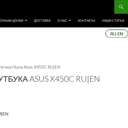
ЕННЫМ ЦЕНАМ
ДОСТАВКА
О НАС
КОНТАКТЫ
НАШИ СТАТЬИ
ля ноутбука Asus X450C RU|EN
ТБУКА ASUS X450C RU|EN
U|EN