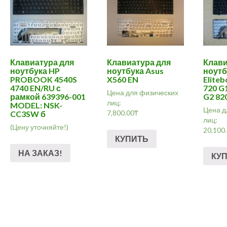
Клавиатура для
Клавиатура для
Клави
ноутбука HP
ноутбука Asus
ноутб
PROBOOK 4540S
X560 EN
Eliteb
4740 EN/RU с
720 G
Цена для физических
рамкой 639396-001
G2 82
лиц:
MODEL: NSK-
Цена д
7,800.00
₸
CC3SW б
лиц:
(Цену уточняйте!)
20,100
КУПИТЬ
НА ЗАКАЗ!
КУ