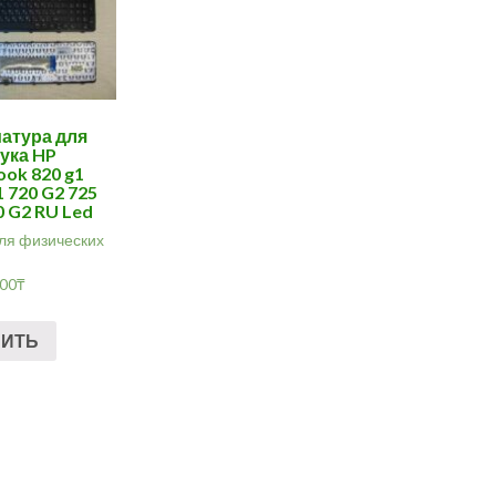
атура для
ука HP
ook 820 g1
1 720 G2 725
0 G2 RU Led
ля физических
.00
₸
ПИТЬ