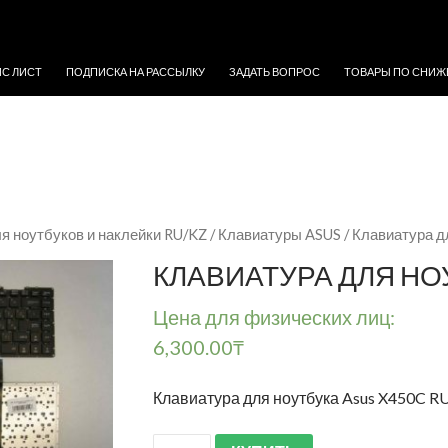
ЖИМОМУ
ЙС ЛИСТ
ПОДПИСКА НА РАССЫЛКУ
ЗАДАТЬ ВОПРОС
ТОВАРЫ ПО СНИЖ
я ноутбуков и наклейки RU/KZ
/
Клавиатуры ASUS
/ Клавиатура д
КЛАВИАТУРА ДЛЯ НОУ
Цена для физических лиц:
6,300.00
₸
Клавиатура для ноутбука Asus X450C R