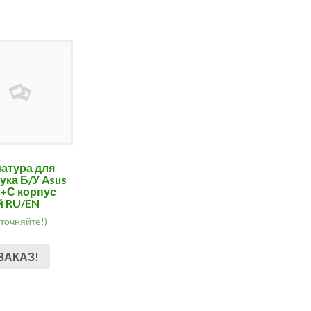
атура для
ука Б/У Asus
+С корпус
й RU/EN
уточняйте!)
ЗАКАЗ!