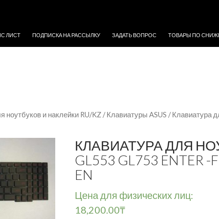
ЖИМОМУ
ЙС ЛИСТ
ПОДПИСКА НА РАССЫЛКУ
ЗАДАТЬ ВОПРОС
ТОВАРЫ ПО СНИЖ
я ноутбуков и наклейки RU/KZ
/
Клавиатуры ASUS
/ Клавиатура д
КЛАВИАТУРА ДЛЯ НОУ
GL553 GL753 ENTER 
EN
Цена для физических лиц:
18,200.00
₸