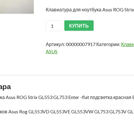
Клавиатура для ноутбука Asus ROG Strix
КУПИТЬ
Артикул:
00000007917
Категории:
Клави
ASUS
ара
а Asus ROG Strix GL553 GL753 Enter -flat подсветка красная
буков Asus Rog GL553VD GL553VE GL553VW GL753 GL753V 