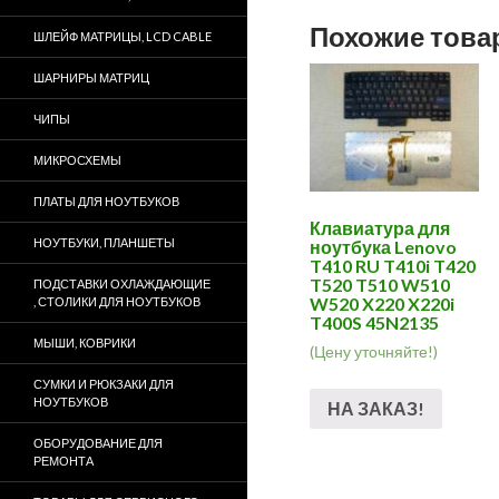
Похожие тов
ШЛЕЙФ МАТРИЦЫ, LCD CABLE
ШАРНИРЫ МАТРИЦ
ЧИПЫ
МИКРОСХЕМЫ
ПЛАТЫ ДЛЯ НОУТБУКОВ
Клавиатура для
НОУТБУКИ, ПЛАНШЕТЫ
ноутбука Lenovo
T410 RU T410i T420
T520 T510 W510
ПОДСТАВКИ ОХЛАЖДАЮЩИЕ
W520 X220 X220i
, СТОЛИКИ ДЛЯ НОУТБУКОВ
T400S 45N2135
МЫШИ, КОВРИКИ
(Цену уточняйте!)
СУМКИ И РЮКЗАКИ ДЛЯ
НОУТБУКОВ
НА ЗАКАЗ!
ОБОРУДОВАНИЕ ДЛЯ
РЕМОНТА