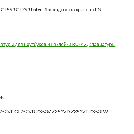
 GL553 GL753 Enter -flat подсветка красная EN
атуры для ноутбуков и наклейки RU/KZ
,
Клавиатуры
 EN
GL753VE GL753VD ZX53V ZX53VD ZX53VE ZX53EW