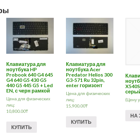
ары
Клавиатура для
Клавиатура для
ноутбука HP
ноутбука Acer
Probook 640 G4 645
Predator Helios 300
Клави
G4 640 G5 430 G5
G3-571 Ru 32pin,
ноутб
440 G5 445 G5 + Led
enter горизонт
X540S
EN, с черн рамкой
серы
Цена для физических
Цена для физических
лиц:
(Цену 
лиц:
15,900.00
₸
10,800.00
₸
НА 
КУПИТЬ
КУПИТЬ