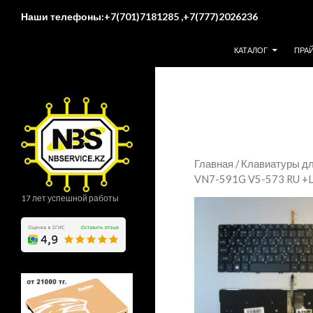
Поиск
Наши телефоны:+7(701)7181285 ,+7(777)2026236
ПЕРЕЙТИ К СОДЕР
КАТАЛОГ
ПРА
Главная
/
Клавиатуры дл
VN7-591G V5-573 RU +L
17 лет успешной работы