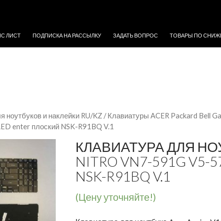
ЖИМОМУ
ЙС ЛИСТ
ПОДПИСКА НА РАССЫЛКУ
ЗАДАТЬ ВОПРОС
ТОВАРЫ ПО СНИЖ
я ноутбуков и наклейки RU/KZ
/
Клавиатуры ACER Packard Bell G
ED enter плоский NSK-R91BQ V.1
КЛАВИАТУРА ДЛЯ НОУ
NITRO VN7-591G V5-
NSK-R91BQ V.1
(Цену уточняйте!)