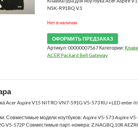
Клавиатура для ноутбука Acer Aspire 
NSK-R91BQ V.1
Нет в наличии
ОФОРМИТЬ ПРЕДЗАКАЗ
Артикул:
00000007567
Категории:
Клави
ACER Packard Bell Gateway
ара
ка Acer Aspire V15 NITRO VN7-591G V5-573 RU +LED enter 
: Совместимые модели ноутбуков: Aspire V5-573 Aspire V5-5
2G V5-572P Совместимые парт-номера: Z.NAGBQ.10R AEZR