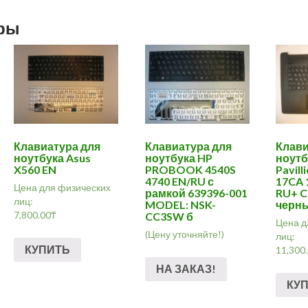
ары
Клавиатура для
Клавиатура для
Клави
ноутбука Asus
ноутбука HP
ноутб
X560 EN
PROBOOK 4540S
Pavill
4740 EN/RU с
17CA 
Цена для физических
рамкой 639396-001
RU+ C
лиц:
MODEL: NSK-
черны
7,800.00
₸
CC3SW б
Цена д
(Цену уточняйте!)
лиц:
КУПИТЬ
11,300
НА ЗАКАЗ!
КУ