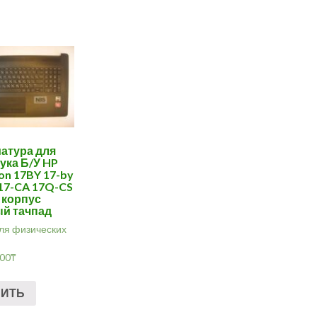
атура для
ука Б/У HP
ion 17BY 17-by
17-CA 17Q-CS
 корпус
й тачпад
ля физических
.00
₸
ПИТЬ