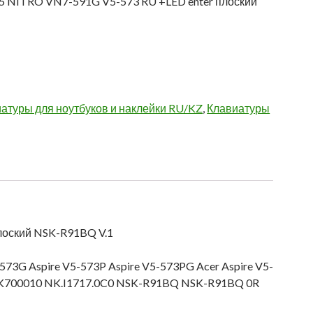
V15 NITRO VN7-591G V5-573 RU +LED enter плоский
атуры для ноутбуков и наклейки RU/KZ
,
Клавиатуры
плоский NSK-R91BQ V.1
73G Aspire V5-573P Aspire V5-573PG Acer Aspire V5-
K700010 NK.I1717.0C0 NSK-R91BQ NSK-R91BQ 0R