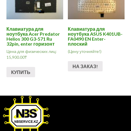
Клавиатура для
Клавиатура для
ноутбука Acer Predator
ноутбука ASUS K401UB-
Helios 300 G3-571 Ru
FA0490 EN Enter-
32pin, enter горизонт
плоский
Цена для физических лиц:
(Цену уточняйте!)
15,900.00
₸
НА ЗАКАЗ!
КУПИТЬ