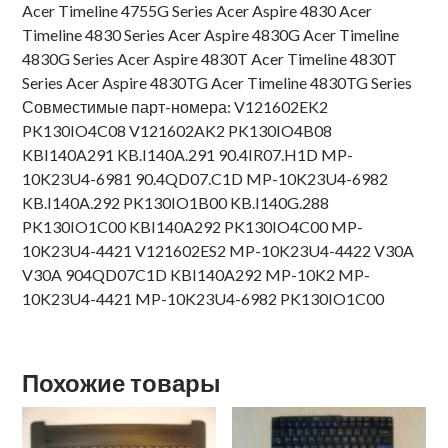
Acer Timeline 4755G Series Acer Aspire 4830 Acer
Timeline 4830 Series Acer Aspire 4830G Acer Timeline
4830G Series Acer Aspire 4830T Acer Timeline 4830T
Series Acer Aspire 4830TG Acer Timeline 4830TG Series
Совместимые парт-номера: V121602EK2
PK130IO4C08 V121602AK2 PK130IO4B08
KBI140A291 KB.I140A.291 90.4IR07.H1D MP-
10K23U4-6981 90.4QD07.C1D MP-10K23U4-6982
KB.I140A.292 PK130IO1B00 KB.I140G.288
PK130IO1C00 KBI140A292 PK130IO4C00 MP-
10K23U4-4421 V121602ES2 MP-10K23U4-4422 V30A
V30A 904QD07C1D KBI140A292 MP-10K2 MP-
10K23U4-4421 MP-10K23U4-6982 PK130IO1C00
Похожие товары