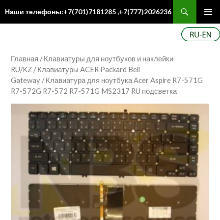
Поиск
Наши телефоны:+7(701)7181285 ,+7(777)2026236
ПЕРЕЙТИ
Осн
К
ме
СОДЕРЖИМОМУ
Главная
/
Клавиатуры для ноутбуков и наклейки
RU/KZ
/
Клавиатуры ACER Packard Bell
Gateway
/ Клавиатура для ноутбука Acer Aspire R7-571G
R7-572G R7-572 R7-571G MS2317 RU подсветка