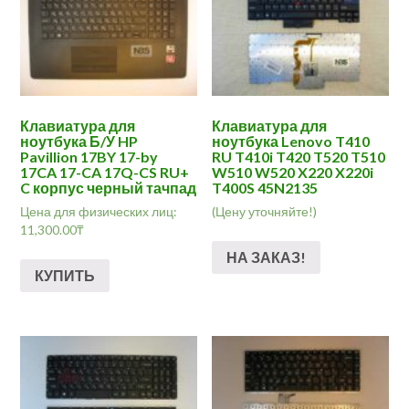
Клавиатура для
Клавиатура для
ноутбука Б/У HP
ноутбука Lenovo T410
Pavillion 17BY 17-by
RU T410i T420 T520 T510
17CA 17-CA 17Q-CS RU+
W510 W520 X220 X220i
C корпус черный тачпад
T400S 45N2135
Цена для физических лиц:
(Цену уточняйте!)
11,300.00
₸
НА ЗАКАЗ!
КУПИТЬ