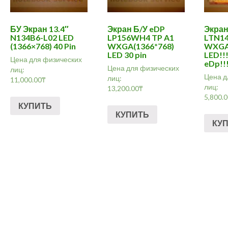
БУ Экран 13.4″
Экран Б/У eDP
Экран
N134B6-L02 LED
LP156WH4 TP A1
LTN1
(1366×768) 40 Pin
WXGA(1366*768)
WXGA 
LED 30 pin
LED!!!
Цена для физических
eDp!!
Цена для физических
лиц:
Цена д
лиц:
11,000.00
₸
лиц:
13,200.00
₸
5,800.
КУПИТЬ
КУПИТЬ
КУ