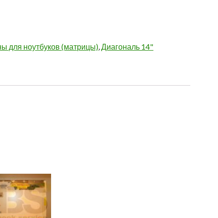
ы для ноутбуков (матрицы)
,
Диагональ 14"