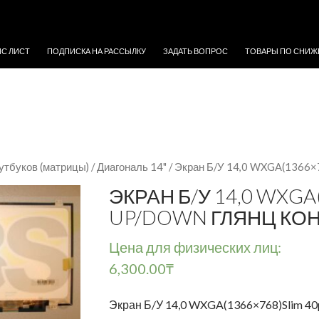
ЖИМОМУ
ЙС ЛИСТ
ПОДПИСКА НА РАССЫЛКУ
ЗАДАТЬ ВОПРОС
ТОВАРЫ ПО СНИЖ
утбуков (матрицы)
/
Диагональ 14"
/ Экран Б/У 14,0 WXGA(1366×76
ЭКРАН Б/У 14,0 WXGA
UP/DOWN ГЛЯНЦ КОН
Цена для физических лиц:
6,300.00
₸
Экран Б/У 14,0 WXGA(1366×768)Slim 40p