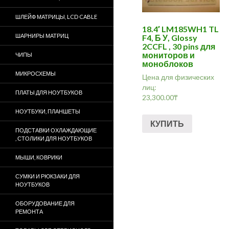
ШЛЕЙФ МАТРИЦЫ, LCD CABLE
18.4′ LM185WH1 TL
ШАРНИРЫ МАТРИЦ
F4, Б У, Glossy
2CCFL , 30 pins для
мониторов и
ЧИПЫ
моноблоков
МИКРОСХЕМЫ
Цена для физических
лиц:
ПЛАТЫ ДЛЯ НОУТБУКОВ
23,300.00
₸
НОУТБУКИ, ПЛАНШЕТЫ
КУПИТЬ
ПОДСТАВКИ ОХЛАЖДАЮЩИЕ
, СТОЛИКИ ДЛЯ НОУТБУКОВ
МЫШИ, КОВРИКИ
СУМКИ И РЮКЗАКИ ДЛЯ
НОУТБУКОВ
ОБОРУДОВАНИЕ ДЛЯ
РЕМОНТА