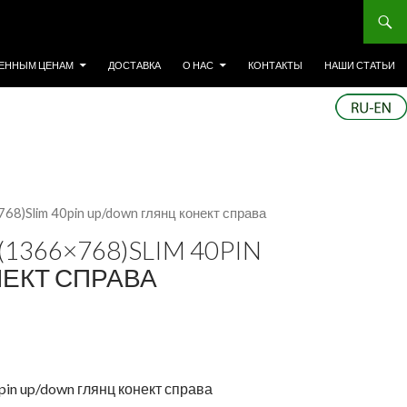
ЕННЫМ ЦЕНАМ
ДОСТАВКА
О НАС
КОНТАКТЫ
НАШИ СТАТЬИ
8)Slim 40pin up/down глянц конект справа
(1366×768)SLIM 40PIN
ЕКТ СПРАВА
in up/down глянц конект справа