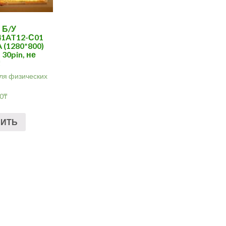
 Б/У
41AT12-С01
(1280*800)
 30pin, не
!
ля физических
00
₸
ПИТЬ