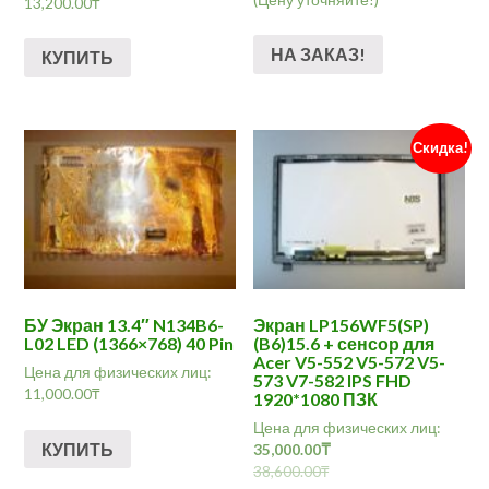
13,200.00
₸
НА ЗАКАЗ!
КУПИТЬ
Скидка!
БУ Экран 13.4″ N134B6-
Экран LP156WF5(SP)
L02 LED (1366×768) 40 Pin
(B6)15.6 + сенсор для
Acer V5-552 V5-572 V5-
Цена для физических лиц:
573 V7-582 IPS FHD
11,000.00
₸
1920*1080 ПЗК
Цена для физических лиц:
КУПИТЬ
35,000.00
₸
38,600.00
₸