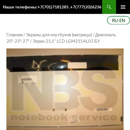
Поиск
Наши телефоны:+7(701)7181285 ,+7(777)2026236
ПЕРЕЙТИ
Осн
К
ме
СОДЕРЖИМОМУ
Главная
/
Экраны для ноутбуков (матрицы)
/
Диагональ
20"-23"-27"
/ Экран 21,5″ LCD LGM215AL02 БУ