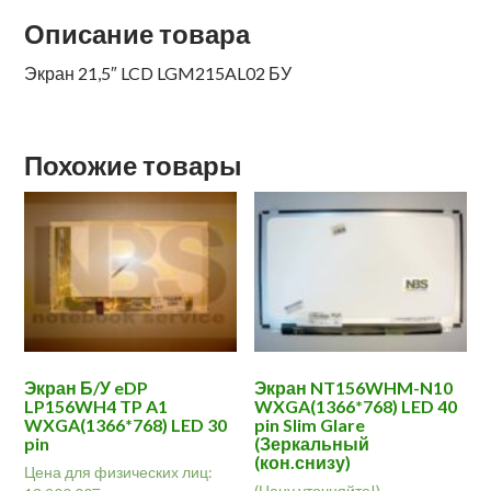
Описание товара
Экран 21,5″ LCD LGM215AL02 БУ
Похожие товары
Экран Б/У eDP
Экран NT156WHM-N10
LP156WH4 TP A1
WXGA(1366*768) LED 40
WXGA(1366*768) LED 30
pin Slim Glare
pin
(Зеркальный
(кон.снизу)
Цена для физических лиц:
(Цену уточняйте!)