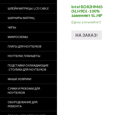
Intel BD82HM65
ШЛЕЙФ МАТРИЦЫ, LCD CABLE
(SLH9D) -100%
заменяет SLJ4P
ШАРНИРЫ МАТРИЦ
(Цену уточняйте!)
ЧИПЫ
НА ЗАКАЗ!
МИКРОСХЕМЫ
ПЛАТЫ ДЛЯ НОУТБУКОВ
НОУТБУКИ, ПЛАНШЕТЫ
ПОДСТАВКИ ОХЛАЖДАЮЩИЕ
, СТОЛИКИ ДЛЯ НОУТБУКОВ
МЫШИ, КОВРИКИ
СУМКИ И РЮКЗАКИ ДЛЯ
НОУТБУКОВ
ОБОРУДОВАНИЕ ДЛЯ
РЕМОНТА