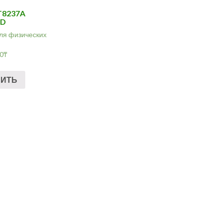
T8237A
CD
ля физических
00
₸
ПИТЬ