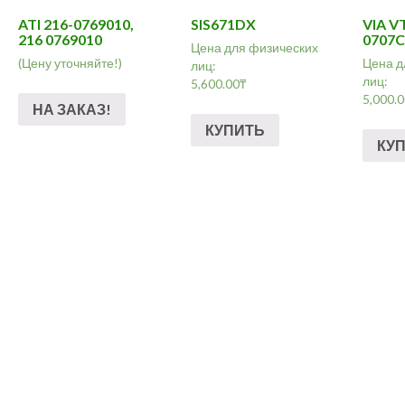
ATI 216-0769010,
SIS671DX
VIA V
216 0769010
0707
Цена для физических
(Цену уточняйте!)
Цена д
лиц:
лиц:
5,600.00
₸
5,000.
НА ЗАКАЗ!
КУПИТЬ
КУ