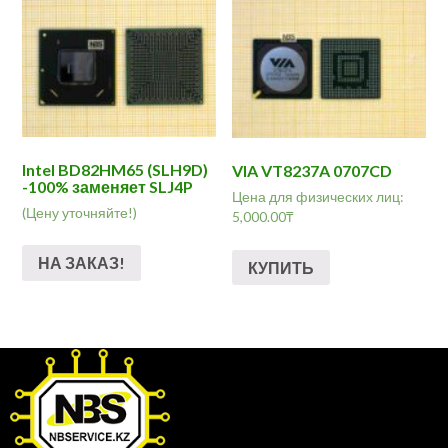
Intel BD82HM65 (SLH9D)
VIA VT8237A 0707CD
-100% заменяет SLJ4P
Цена для физических лиц:
(Цену уточняйте!)
5,000.00
₸
НА ЗАКАЗ!
КУПИТЬ