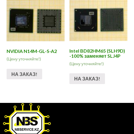
Intel BD82HM65 (SLH9D)
NVIDIA N14M-GL-S-A2
-100% заменяет SLJ4P
(Цену уточняйте!)
(Цену уточняйте!)
НА ЗАКАЗ!
НА ЗАКАЗ!