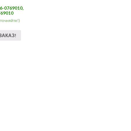
16-0769010,
769010
уточняйте!)
ЗАКАЗ!