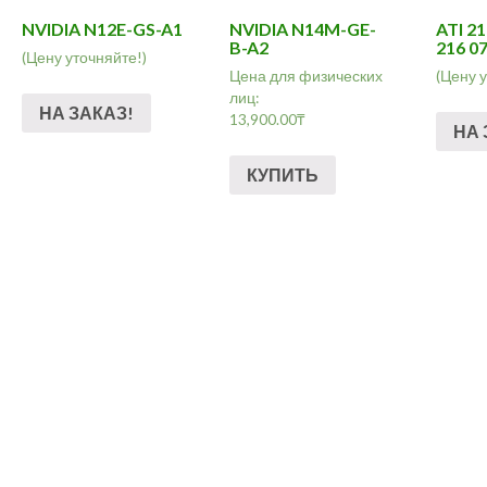
NVIDIA N12E-GS-A1
NVIDIA N14M-GE-
ATI 2
B-A2
216 0
(Цену уточняйте!)
Цена для физических
(Цену 
лиц:
НА ЗАКАЗ!
13,900.00
₸
НА 
КУПИТЬ