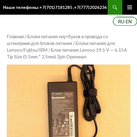
Поиск
Наши телефоны:+7(701)7181285 ,+7(777)2026236
ПЕРЕЙТИ
Осн
К
ме
СОДЕРЖИМОМУ
Главная
/
Блоки питания ноутбуков и провода со
штекерами для блоков питания
/
Блоки питания для
Lenovo/Fujitsu/IBM
/ Блок питания Lenovo 19.5 V — 6.15A
Tip Size:(5.5mm * 2.5mm) 2pin Оригинал