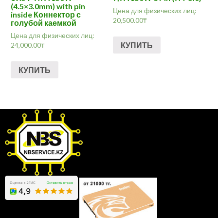
(4.5×3.0mm) with pin
Цена для физических лиц:
inside Коннектор с
20,500.00
₸
голубой каемкой
Цена для физических лиц:
КУПИТЬ
24,000.00
₸
КУПИТЬ