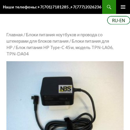
Поиск
Наши телефоны:+7(701)7181285 ,+7(777)2026236
ПЕРЕЙТИ
Осн
К
ме
СОДЕРЖИМОМУ
Главная
/
Блоки питания ноутбуков и провода со
штекерами для блоков питания
/
Блоки питания для
HP
/ Блок питания HP Type-C 45w, модель TPN-LA06,
TPN-DA04